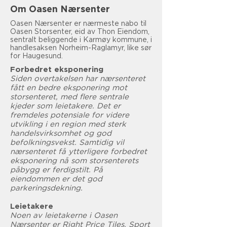
Om Oasen Nærsenter
Oasen Nærsenter er nærmeste nabo til
Oasen Storsenter, eid av Thon Eiendom,
sentralt beliggende i Karmøy kommune, i
handlesaksen Norheim-Raglamyr, like sør
for Haugesund.
Forbedret eksponering
Siden overtakelsen har nærsenteret
fått en bedre eksponering mot
storsenteret, med flere sentrale
kjeder som leietakere. Det er
fremdeles potensiale for videre
utvikling i en region med sterk
handelsvirksomhet og god
befolkningsvekst. Samtidig vil
nærsenteret få ytterligere forbedret
eksponering nå som storsenterets
påbygg er ferdigstilt. På
eiendommen er det god
parkeringsdekning.
Leietakere
Noen av leietakerne i Oasen
Nærsenter er Right Price Tiles, Sport