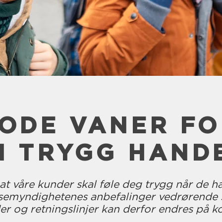
ODE VANER FO
N TRYGG HAND
 at våre kunder skal føle deg trygg når de h
lsemyndighetenes anbefalinger vedrørende 
r og retningslinjer kan derfor endres på kor