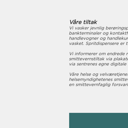
Våre tiltak
Vi vasker jevnlig berøring
bankterminaler og kontaktf
handlevogner og handlekurv
vasket. Spritdispensere er ti
Vi informerer om endrede r
smittevernstiltak via plaka
via sentrenes egne digitale f
Våre helse og velværetjene
helsemyndighetenes smittev
en smittevernfaglig forsvar