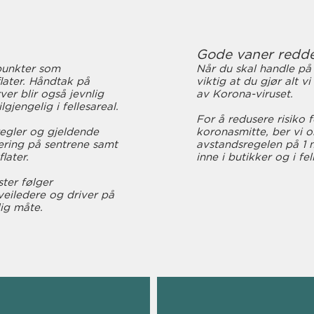
Gode vaner redd
spunkter som
Når du skal handle på 
later. Håndtak på
viktig at du gjør alt v
er blir også jevnlig
av Korona-viruset.
lgjengelig i fellesareal.
For å redusere risiko 
egler og gjeldende
koronasmitte, ber vi o
tering på sentrene samt
avstandsregelen på 1 
later.
inne i butikker og i fel
ster følger
eiledere og driver på
lig måte.