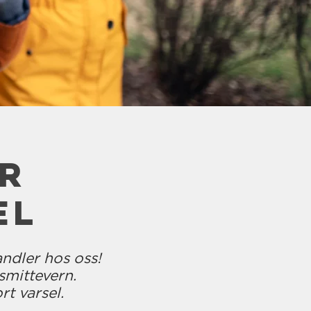
R
EL
andler hos oss!
smittevern.
t varsel.