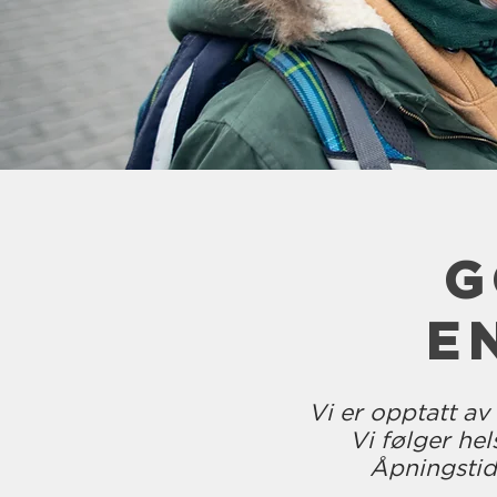
G
E
Vi er opptatt av
Vi følger he
Åpningstide